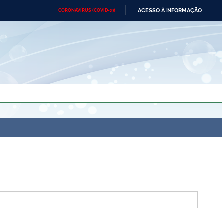
ACESSO À INFORMAÇÃO
CORONAVÍRUS (COVID-19)
Ministério da Defesa
Ministério das Relações
Mini
Exteriores
IR
PARA
O
CONTEÚDO
Ministério da Cidadania
Ministério da Saúde
Mini
Ministério do Desenvolvimento
Controladoria-Geral da União
Minis
Regional
e do
Advocacia-Geral da União
Banco Central do Brasil
Plana