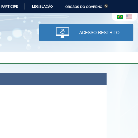
PARTICIPE
LEGISLAÇÃO
ÓRGÃOS DO GOVERNO
stério da Economia
Ministério da Infraestrutura
stério de Minas e Energia
Ministério da Ciência,
Tecnologia, Inovações e
ACESSO RESTRITO
Comunicações
tério da Mulher, da Família
Secretaria-Geral
s Direitos Humanos
lto