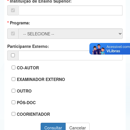
Instituição de Ensino Superior:
Ministério da Ciência, Tecnologia, Inovações e Comunicações
Ministério do Meio Ambiente
Programa:
Ministério do Turismo
Ministério do Desenvolvimento Regional
Participante Externo:
Controladoria-Geral da União
Ministério da Mulher, da Família e dos Direitos Humanos
CO-AUTOR
Secretaria-Geral
EXAMINADOR EXTERNO
Secretaria de Governo
OUTRO
Gabinete de Segurança Institucional
PÓS-DOC
Advocacia-Geral da União
COORIENTADOR
Banco Central do Brasil