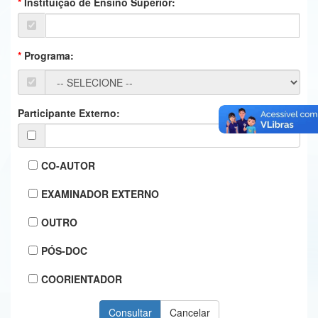
Instituição de Ensino Superior:
Ministério da Ciência, Tecnologia, Inovações e Comunicações
Ministério do Meio Ambiente
Programa:
Ministério do Turismo
Ministério do Desenvolvimento Regional
Participante Externo:
Controladoria-Geral da União
Ministério da Mulher, da Família e dos Direitos Humanos
CO-AUTOR
Secretaria-Geral
EXAMINADOR EXTERNO
Secretaria de Governo
OUTRO
Gabinete de Segurança Institucional
PÓS-DOC
Advocacia-Geral da União
COORIENTADOR
Banco Central do Brasil