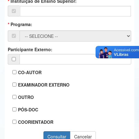
Instituição de Ensino Superior:
Ministério da Ciência, Tecnologia, Inovações e Comunicações
Ministério do Meio Ambiente
Programa:
Ministério do Turismo
Ministério do Desenvolvimento Regional
Participante Externo:
Controladoria-Geral da União
Ministério da Mulher, da Família e dos Direitos Humanos
CO-AUTOR
Secretaria-Geral
EXAMINADOR EXTERNO
Secretaria de Governo
OUTRO
Gabinete de Segurança Institucional
PÓS-DOC
Advocacia-Geral da União
COORIENTADOR
Banco Central do Brasil