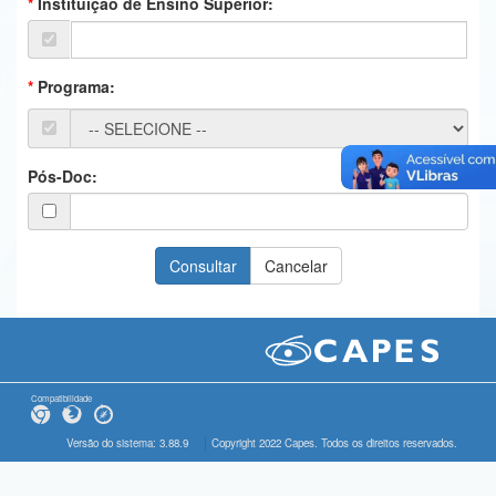
Instituição de Ensino Superior:
Ministério da Ciência, Tecnologia, Inovações e Comunicações
Ministério do Meio Ambiente
Programa:
Ministério do Turismo
Ministério do Desenvolvimento Regional
Pós-Doc:
Controladoria-Geral da União
Ministério da Mulher, da Família e dos Direitos Humanos
Secretaria-Geral
Secretaria de Governo
Gabinete de Segurança Institucional
Compatibilidade
Advocacia-Geral da União
Versão do sistema: 3.88.9
Copyright 2022 Capes. Todos os direitos reservados.
Banco Central do Brasil