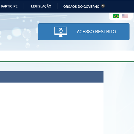
PARTICIPE
LEGISLAÇÃO
ÓRGÃOS DO GOVERNO
stério da Economia
Ministério da Infraestrutura
stério de Minas e Energia
Ministério da Ciência,
Tecnologia, Inovações e
ACESSO RESTRITO
Comunicações
tério da Mulher, da Família
Secretaria-Geral
s Direitos Humanos
lto