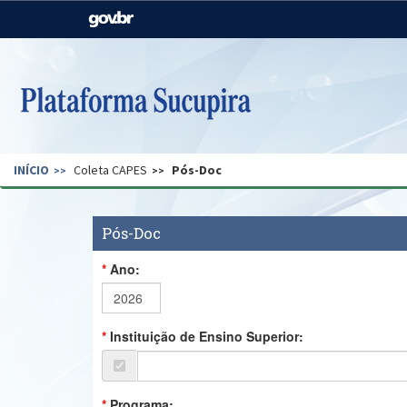
Casa Civil
Ministério da Justiça e
Segurança Pública
Ministério da Agricultura,
Ministério da Educação
Pecuária e Abastecimento
Ministério do Meio Ambiente
Ministério do Turismo
INÍCIO
Coleta CAPES
Pós-Doc
Secretaria de Governo
Gabinete de Segurança
Institucional
Pós-Doc
Ano:
Instituição de Ensino Superior:
Programa: