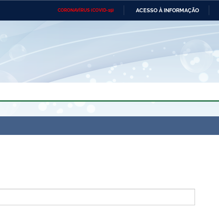
ACESSO À INFORMAÇÃO
CORONAVÍRUS (COVID-19)
Ministério da Defesa
Ministério das Relações
Mini
Exteriores
IR
PARA
O
CONTEÚDO
Ministério da Cidadania
Ministério da Saúde
Mini
Ministério do Desenvolvimento
Controladoria-Geral da União
Minis
Regional
e do
Advocacia-Geral da União
Banco Central do Brasil
Plana