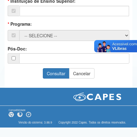
Instituição de Ensino Superior:
Ministério da Ciência, Tecnologia, Inovações e Comunicações
Ministério do Meio Ambiente
Programa:
Ministério do Turismo
Ministério do Desenvolvimento Regional
Pós-Doc:
Controladoria-Geral da União
Ministério da Mulher, da Família e dos Direitos Humanos
Secretaria-Geral
Secretaria de Governo
Gabinete de Segurança Institucional
Compatibilidade
Advocacia-Geral da União
Versão do sistema: 3.88.9
Copyright 2022 Capes. Todos os direitos reservados.
Banco Central do Brasil