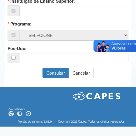
Instituição de Ensino Superior:
Ministério da Ciência, Tecnologia, Inovações e Comunicações
Ministério do Meio Ambiente
Programa:
Ministério do Turismo
Ministério do Desenvolvimento Regional
Pós-Doc:
Controladoria-Geral da União
Ministério da Mulher, da Família e dos Direitos Humanos
Secretaria-Geral
Secretaria de Governo
Gabinete de Segurança Institucional
Compatibilidade
Advocacia-Geral da União
Versão do sistema: 3.88.9
Copyright 2022 Capes. Todos os direitos reservados.
Banco Central do Brasil