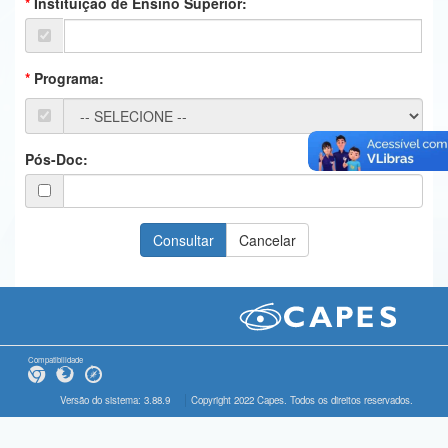
Instituição de Ensino Superior:
Ministério da Ciência, Tecnologia, Inovações e Comunicações
Ministério do Meio Ambiente
Programa:
Ministério do Turismo
Ministério do Desenvolvimento Regional
Pós-Doc:
Controladoria-Geral da União
Ministério da Mulher, da Família e dos Direitos Humanos
Secretaria-Geral
Secretaria de Governo
Gabinete de Segurança Institucional
Compatibilidade
Advocacia-Geral da União
Versão do sistema: 3.88.9
Copyright 2022 Capes. Todos os direitos reservados.
Banco Central do Brasil