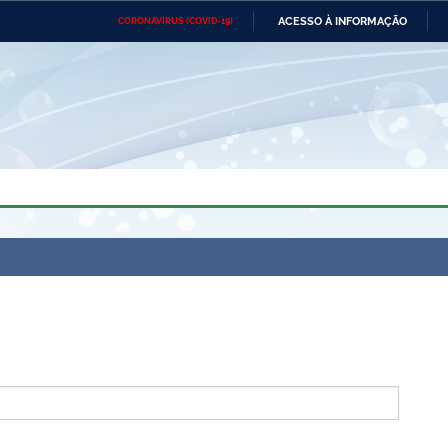
ACESSO À INFORMAÇÃO
CORONAVÍRUS (COVID-19)
Ministério da Defesa
Ministério das Relações
Mini
Exteriores
IR
PARA
O
CONTEÚDO
Ministério da Cidadania
Ministério da Saúde
Mini
Ministério do Desenvolvimento
Controladoria-Geral da União
Minis
Regional
e do
Advocacia-Geral da União
Banco Central do Brasil
Plana