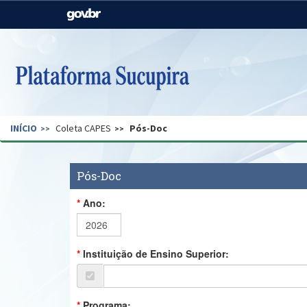
Casa Civil
Ministério da Justiça e
Segurança Pública
Ministério da Agricultura,
Ministério da Educação
Pecuária e Abastecimento
Ministério do Meio Ambiente
Ministério do Turismo
INÍCIO
Coleta CAPES
Pós-Doc
Secretaria de Governo
Gabinete de Segurança
Institucional
Pós-Doc
Ano:
Instituição de Ensino Superior:
Programa: