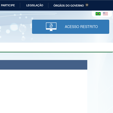
PARTICIPE
LEGISLAÇÃO
ÓRGÃOS DO GOVERNO
stério da Economia
Ministério da Infraestrutura
stério de Minas e Energia
Ministério da Ciência,
Tecnologia, Inovações e
ACESSO RESTRITO
Comunicações
tério da Mulher, da Família
Secretaria-Geral
s Direitos Humanos
lto