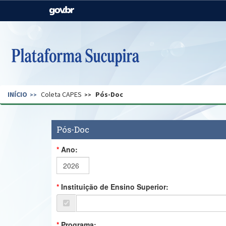
Casa Civil
Ministério da Justiça e
Segurança Pública
Ministério da Agricultura,
Ministério da Educação
Pecuária e Abastecimento
Ministério do Meio Ambiente
Ministério do Turismo
INÍCIO
Coleta CAPES
Pós-Doc
Secretaria de Governo
Gabinete de Segurança
Institucional
Pós-Doc
Ano:
Instituição de Ensino Superior:
Programa: