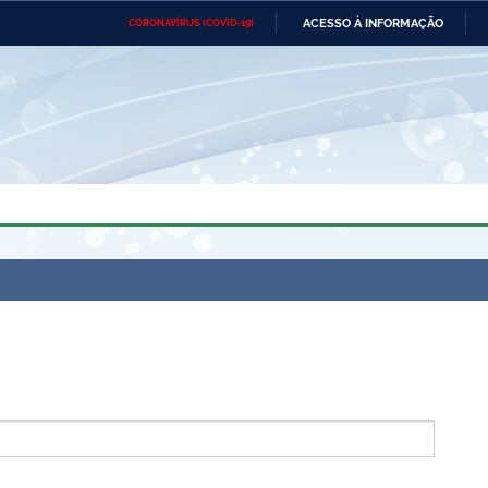
ACESSO À INFORMAÇÃO
CORONAVÍRUS (COVID-19)
Ministério da Defesa
Ministério das Relações
Mini
Exteriores
IR
PARA
O
CONTEÚDO
Ministério da Cidadania
Ministério da Saúde
Mini
Ministério do Desenvolvimento
Controladoria-Geral da União
Minis
Regional
e do
Advocacia-Geral da União
Banco Central do Brasil
Plana