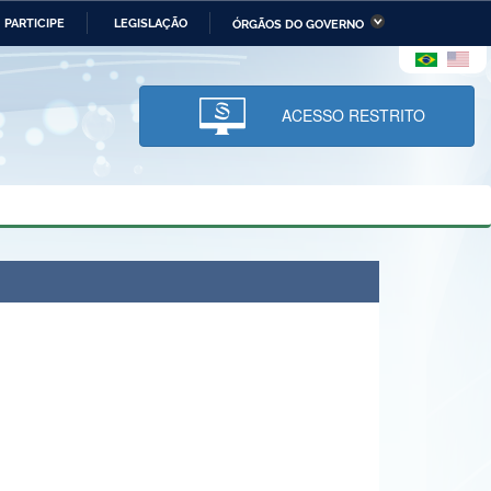
PARTICIPE
LEGISLAÇÃO
ÓRGÃOS DO GOVERNO
stério da Economia
Ministério da Infraestrutura
stério de Minas e Energia
Ministério da Ciência,
Tecnologia, Inovações e
ACESSO RESTRITO
Comunicações
tério da Mulher, da Família
Secretaria-Geral
s Direitos Humanos
lto