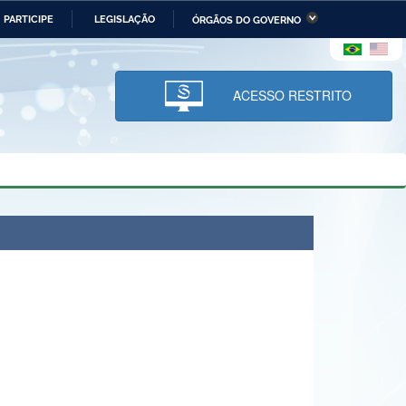
PARTICIPE
LEGISLAÇÃO
ÓRGÃOS DO GOVERNO
stério da Economia
Ministério da Infraestrutura
stério de Minas e Energia
Ministério da Ciência,
Tecnologia, Inovações e
ACESSO RESTRITO
Comunicações
tério da Mulher, da Família
Secretaria-Geral
s Direitos Humanos
lto