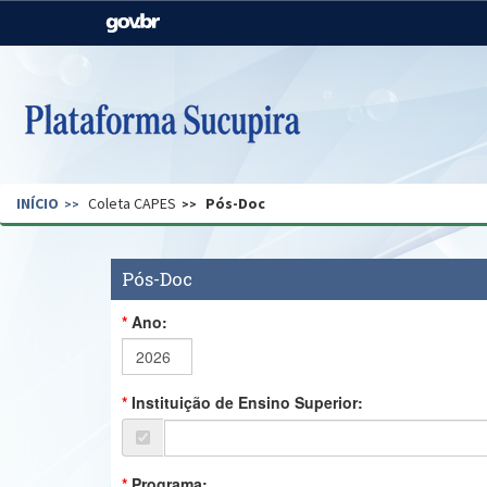
Casa Civil
Ministério da Justiça e
Segurança Pública
Ministério da Agricultura,
Ministério da Educação
Pecuária e Abastecimento
Ministério do Meio Ambiente
Ministério do Turismo
INÍCIO
Coleta CAPES
Pós-Doc
Secretaria de Governo
Gabinete de Segurança
Institucional
Pós-Doc
Ano:
Instituição de Ensino Superior:
Programa: