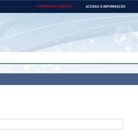
ACESSO À INFORMAÇÃO
CORONAVÍRUS (COVID-19)
Ministério da Defesa
Ministério das Relações
Mini
Exteriores
IR
PARA
O
CONTEÚDO
Ministério da Cidadania
Ministério da Saúde
Mini
Ministério do Desenvolvimento
Controladoria-Geral da União
Minis
Regional
e do
Advocacia-Geral da União
Banco Central do Brasil
Plana