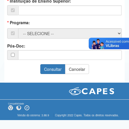
Instituição de Ensino Superior:
Ministério da Ciência, Tecnologia, Inovações e Comunicações
Ministério do Meio Ambiente
Programa:
Ministério do Turismo
Ministério do Desenvolvimento Regional
Pós-Doc:
Controladoria-Geral da União
Ministério da Mulher, da Família e dos Direitos Humanos
Secretaria-Geral
Secretaria de Governo
Gabinete de Segurança Institucional
Compatibilidade
Advocacia-Geral da União
Versão do sistema: 3.88.9
Copyright 2022 Capes. Todos os direitos reservados.
Banco Central do Brasil