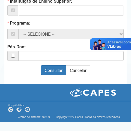
Instituição de Ensino Superior:
Ministério da Ciência, Tecnologia, Inovações e Comunicações
Ministério do Meio Ambiente
Programa:
Ministério do Turismo
Ministério do Desenvolvimento Regional
Pós-Doc:
Controladoria-Geral da União
Ministério da Mulher, da Família e dos Direitos Humanos
Secretaria-Geral
Secretaria de Governo
Gabinete de Segurança Institucional
Compatibilidade
Advocacia-Geral da União
Versão do sistema: 3.88.9
Copyright 2022 Capes. Todos os direitos reservados.
Banco Central do Brasil