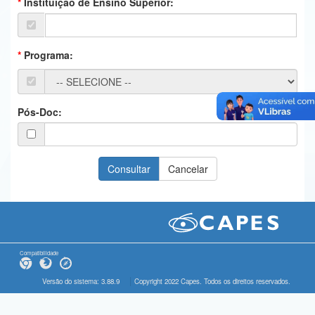
Instituição de Ensino Superior:
Ministério da Ciência, Tecnologia, Inovações e Comunicações
Ministério do Meio Ambiente
Programa:
Ministério do Turismo
Ministério do Desenvolvimento Regional
Pós-Doc:
Controladoria-Geral da União
Ministério da Mulher, da Família e dos Direitos Humanos
Secretaria-Geral
Secretaria de Governo
Gabinete de Segurança Institucional
Compatibilidade
Advocacia-Geral da União
Versão do sistema: 3.88.9
Copyright 2022 Capes. Todos os direitos reservados.
Banco Central do Brasil