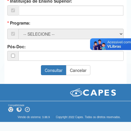
Instituição de Ensino Superior:
Ministério da Ciência, Tecnologia, Inovações e Comunicações
Ministério do Meio Ambiente
Programa:
Ministério do Turismo
Ministério do Desenvolvimento Regional
Pós-Doc:
Controladoria-Geral da União
Ministério da Mulher, da Família e dos Direitos Humanos
Secretaria-Geral
Secretaria de Governo
Gabinete de Segurança Institucional
Compatibilidade
Advocacia-Geral da União
Versão do sistema: 3.88.9
Copyright 2022 Capes. Todos os direitos reservados.
Banco Central do Brasil