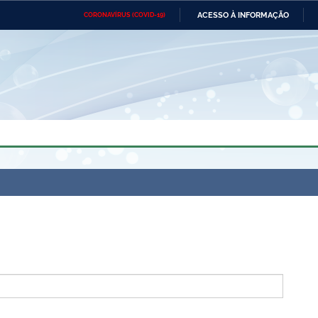
ACESSO À INFORMAÇÃO
CORONAVÍRUS (COVID-19)
Ministério da Defesa
Ministério das Relações
Mini
Exteriores
IR
PARA
O
CONTEÚDO
Ministério da Cidadania
Ministério da Saúde
Mini
Ministério do Desenvolvimento
Controladoria-Geral da União
Minis
Regional
e do
Advocacia-Geral da União
Banco Central do Brasil
Plana