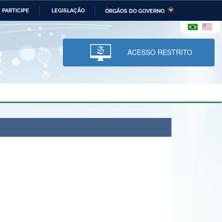
PARTICIPE
LEGISLAÇÃO
ÓRGÃOS DO GOVERNO
stério da Economia
Ministério da Infraestrutura
stério de Minas e Energia
Ministério da Ciência,
Tecnologia, Inovações e
ACESSO RESTRITO
Comunicações
tério da Mulher, da Família
Secretaria-Geral
s Direitos Humanos
lto