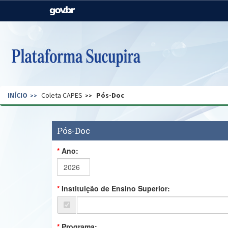
Casa Civil
Ministério da Justiça e
Segurança Pública
Ministério da Agricultura,
Ministério da Educação
Pecuária e Abastecimento
Ministério do Meio Ambiente
Ministério do Turismo
INÍCIO
Coleta CAPES
Pós-Doc
Secretaria de Governo
Gabinete de Segurança
Institucional
Pós-Doc
Ano:
Instituição de Ensino Superior:
Programa: