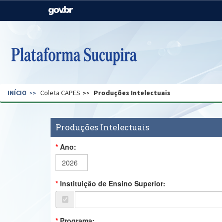
Casa Civil
Ministério da Justiça e
Segurança Pública
Ministério da Agricultura,
Ministério da Educação
Pecuária e Abastecimento
Ministério do Meio Ambiente
Ministério do Turismo
INÍCIO
Coleta CAPES
Produções Intelectuais
Secretaria de Governo
Gabinete de Segurança
Institucional
Produções Intelectuais
Ano:
Instituição de Ensino Superior:
Programa: