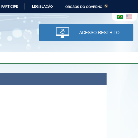
PARTICIPE
LEGISLAÇÃO
ÓRGÃOS DO GOVERNO
stério da Economia
Ministério da Infraestrutura
stério de Minas e Energia
Ministério da Ciência,
Tecnologia, Inovações e
ACESSO RESTRITO
Comunicações
tério da Mulher, da Família
Secretaria-Geral
s Direitos Humanos
lto