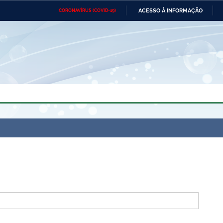
ACESSO À INFORMAÇÃO
CORONAVÍRUS (COVID-19)
Ministério da Defesa
Ministério das Relações
Mini
Exteriores
IR
PARA
O
CONTEÚDO
Ministério da Cidadania
Ministério da Saúde
Mini
Ministério do Desenvolvimento
Controladoria-Geral da União
Minis
Regional
e do
Advocacia-Geral da União
Banco Central do Brasil
Plana