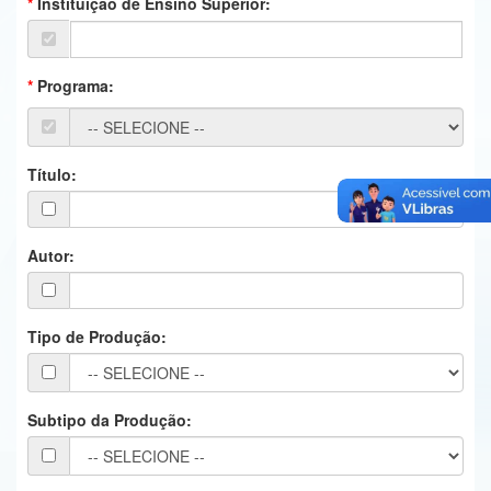
Instituição de Ensino Superior:
Ministério da Ciência, Tecnologia, Inovações e Comunicações
Ministério do Meio Ambiente
Programa:
Ministério do Turismo
Ministério do Desenvolvimento Regional
Título:
Controladoria-Geral da União
Ministério da Mulher, da Família e dos Direitos Humanos
Autor:
Secretaria-Geral
Tipo de Produção:
Secretaria de Governo
Gabinete de Segurança Institucional
Subtipo da Produção:
Advocacia-Geral da União
Banco Central do Brasil