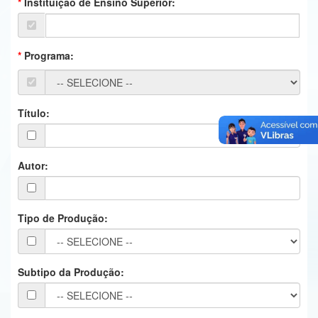
Instituição de Ensino Superior:
Ministério da Ciência, Tecnologia, Inovações e Comunicações
Ministério do Meio Ambiente
Programa:
Ministério do Turismo
Ministério do Desenvolvimento Regional
Título:
Controladoria-Geral da União
Ministério da Mulher, da Família e dos Direitos Humanos
Autor:
Secretaria-Geral
Tipo de Produção:
Secretaria de Governo
Gabinete de Segurança Institucional
Subtipo da Produção:
Advocacia-Geral da União
Banco Central do Brasil