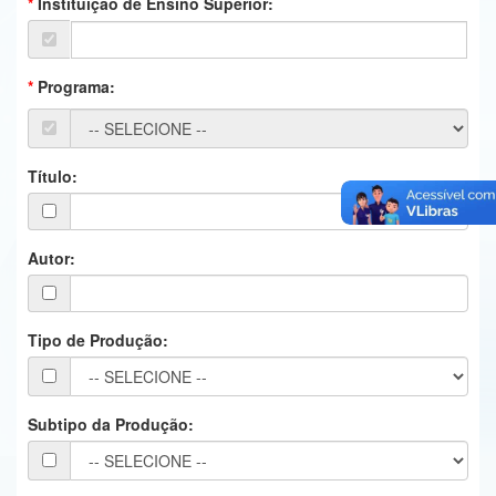
Instituição de Ensino Superior:
Ministério da Ciência, Tecnologia, Inovações e Comunicações
Ministério do Meio Ambiente
Programa:
Ministério do Turismo
Ministério do Desenvolvimento Regional
Título:
Controladoria-Geral da União
Ministério da Mulher, da Família e dos Direitos Humanos
Autor:
Secretaria-Geral
Tipo de Produção:
Secretaria de Governo
Gabinete de Segurança Institucional
Subtipo da Produção:
Advocacia-Geral da União
Banco Central do Brasil