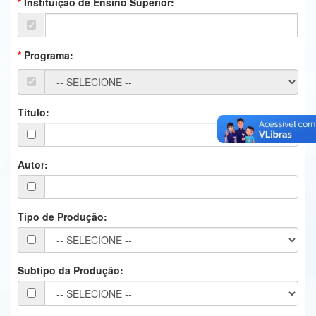
Instituição de Ensino Superior:
Ministério da Ciência, Tecnologia, Inovações e Comunicações
Ministério do Meio Ambiente
Programa:
Ministério do Turismo
Ministério do Desenvolvimento Regional
Título:
Controladoria-Geral da União
Ministério da Mulher, da Família e dos Direitos Humanos
Autor:
Secretaria-Geral
Tipo de Produção:
Secretaria de Governo
Gabinete de Segurança Institucional
Subtipo da Produção:
Advocacia-Geral da União
Banco Central do Brasil