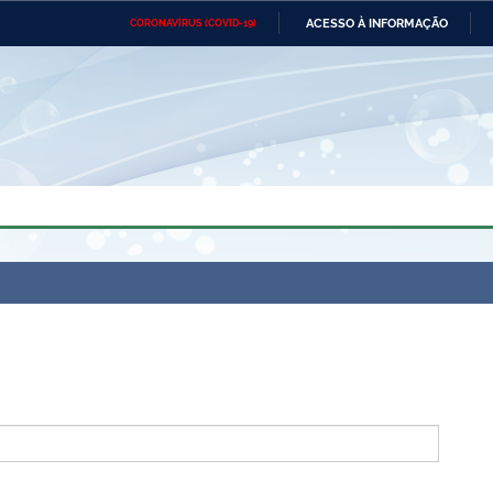
ACESSO À INFORMAÇÃO
CORONAVÍRUS (COVID-19)
Ministério da Defesa
Ministério das Relações
Mini
Exteriores
IR
PARA
O
CONTEÚDO
Ministério da Cidadania
Ministério da Saúde
Mini
Ministério do Desenvolvimento
Controladoria-Geral da União
Minis
Regional
e do
Advocacia-Geral da União
Banco Central do Brasil
Plana