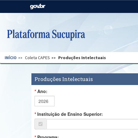
Casa Civil
Ministério da Justiça e
Segurança Pública
Ministério da Agricultura,
Ministério da Educação
Pecuária e Abastecimento
Ministério do Meio Ambiente
Ministério do Turismo
INÍCIO
Coleta CAPES
Produções Intelectuais
Secretaria de Governo
Gabinete de Segurança
Institucional
Produções Intelectuais
Ano:
Instituição de Ensino Superior:
Programa: