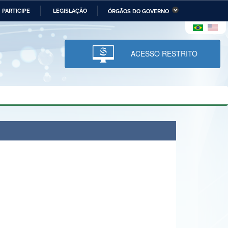
PARTICIPE
LEGISLAÇÃO
ÓRGÃOS DO GOVERNO
stério da Economia
Ministério da Infraestrutura
stério de Minas e Energia
Ministério da Ciência,
Tecnologia, Inovações e
ACESSO RESTRITO
Comunicações
tério da Mulher, da Família
Secretaria-Geral
s Direitos Humanos
lto