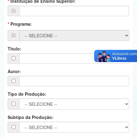
Instituição de Ensino Superior:
Ministério da Ciência, Tecnologia, Inovações e Comunicações
Ministério do Meio Ambiente
Programa:
Ministério do Turismo
Ministério do Desenvolvimento Regional
Título:
Controladoria-Geral da União
Ministério da Mulher, da Família e dos Direitos Humanos
Autor:
Secretaria-Geral
Tipo de Produção:
Secretaria de Governo
Gabinete de Segurança Institucional
Subtipo da Produção:
Advocacia-Geral da União
Banco Central do Brasil