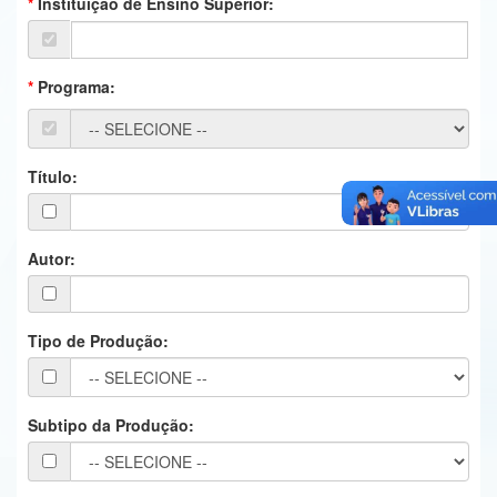
Instituição de Ensino Superior:
Ministério da Ciência, Tecnologia, Inovações e Comunicações
Ministério do Meio Ambiente
Programa:
Ministério do Turismo
Ministério do Desenvolvimento Regional
Título:
Controladoria-Geral da União
Ministério da Mulher, da Família e dos Direitos Humanos
Autor:
Secretaria-Geral
Tipo de Produção:
Secretaria de Governo
Gabinete de Segurança Institucional
Subtipo da Produção:
Advocacia-Geral da União
Banco Central do Brasil