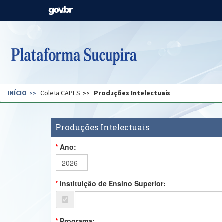
Casa Civil
Ministério da Justiça e
Segurança Pública
Ministério da Agricultura,
Ministério da Educação
Pecuária e Abastecimento
Ministério do Meio Ambiente
Ministério do Turismo
INÍCIO
Coleta CAPES
Produções Intelectuais
Secretaria de Governo
Gabinete de Segurança
Institucional
Produções Intelectuais
Ano:
Instituição de Ensino Superior:
Programa: