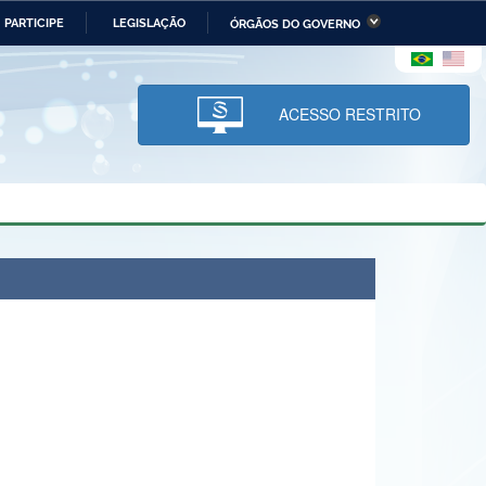
PARTICIPE
LEGISLAÇÃO
ÓRGÃOS DO GOVERNO
stério da Economia
Ministério da Infraestrutura
stério de Minas e Energia
Ministério da Ciência,
Tecnologia, Inovações e
ACESSO RESTRITO
Comunicações
tério da Mulher, da Família
Secretaria-Geral
s Direitos Humanos
lto