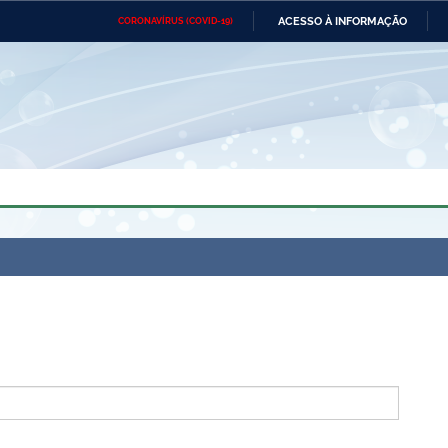
ACESSO À INFORMAÇÃO
CORONAVÍRUS (COVID-19)
Ministério da Defesa
Ministério das Relações
Mini
Exteriores
IR
PARA
O
CONTEÚDO
Ministério da Cidadania
Ministério da Saúde
Mini
Ministério do Desenvolvimento
Controladoria-Geral da União
Minis
Regional
e do
Advocacia-Geral da União
Banco Central do Brasil
Plana