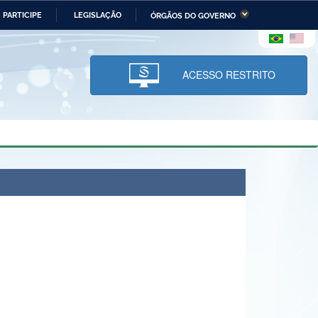
PARTICIPE
LEGISLAÇÃO
ÓRGÃOS DO GOVERNO
stério da Economia
Ministério da Infraestrutura
stério de Minas e Energia
Ministério da Ciência,
Tecnologia, Inovações e
ACESSO RESTRITO
Comunicações
tério da Mulher, da Família
Secretaria-Geral
s Direitos Humanos
lto