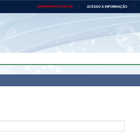
ACESSO À INFORMAÇÃO
CORONAVÍRUS (COVID-19)
Ministério da Defesa
Ministério das Relações
Mini
Exteriores
IR
PARA
O
CONTEÚDO
Ministério da Cidadania
Ministério da Saúde
Mini
Ministério do Desenvolvimento
Controladoria-Geral da União
Minis
Regional
e do
Advocacia-Geral da União
Banco Central do Brasil
Plana