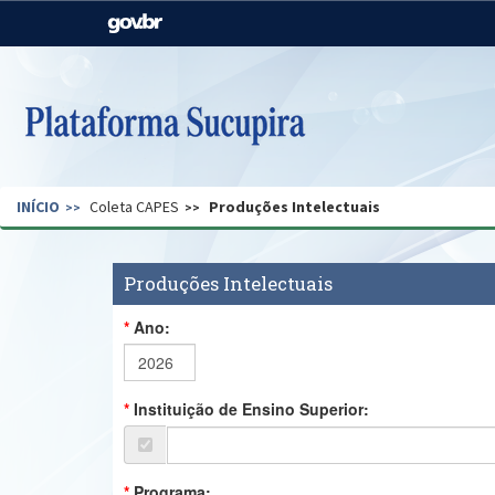
Casa Civil
Ministério da Justiça e
Segurança Pública
Ministério da Agricultura,
Ministério da Educação
Pecuária e Abastecimento
Ministério do Meio Ambiente
Ministério do Turismo
INÍCIO
Coleta CAPES
Produções Intelectuais
Secretaria de Governo
Gabinete de Segurança
Institucional
Produções Intelectuais
Ano:
Instituição de Ensino Superior:
Programa: