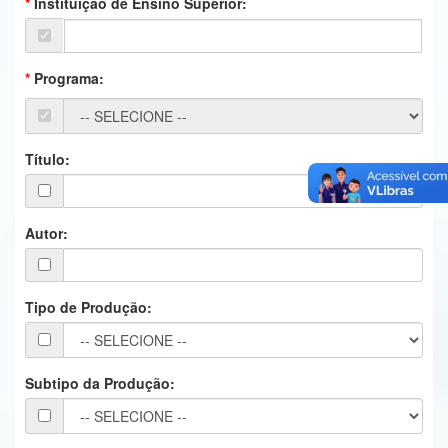
Instituição de Ensino Superior:
Ministério da Ciência, Tecnologia, Inovações e Comunicações
Ministério do Meio Ambiente
Programa:
Ministério do Turismo
Ministério do Desenvolvimento Regional
Título:
Controladoria-Geral da União
Ministério da Mulher, da Família e dos Direitos Humanos
Autor:
Secretaria-Geral
Tipo de Produção:
Secretaria de Governo
Gabinete de Segurança Institucional
Subtipo da Produção:
Advocacia-Geral da União
Banco Central do Brasil