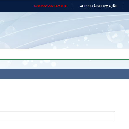
ACESSO À INFORMAÇÃO
CORONAVÍRUS (COVID-19)
Ministério da Defesa
Ministério das Relações
Mini
Exteriores
IR
PARA
O
CONTEÚDO
Ministério da Cidadania
Ministério da Saúde
Mini
Ministério do Desenvolvimento
Controladoria-Geral da União
Minis
Regional
e do
Advocacia-Geral da União
Banco Central do Brasil
Plana