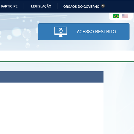
PARTICIPE
LEGISLAÇÃO
ÓRGÃOS DO GOVERNO
stério da Economia
Ministério da Infraestrutura
stério de Minas e Energia
Ministério da Ciência,
Tecnologia, Inovações e
ACESSO RESTRITO
Comunicações
tério da Mulher, da Família
Secretaria-Geral
s Direitos Humanos
lto