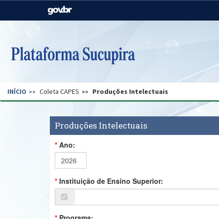
Casa Civil
Ministério da Justiça e
Segurança Pública
Ministério da Agricultura,
Ministério da Educação
Pecuária e Abastecimento
Ministério do Meio Ambiente
Ministério do Turismo
INÍCIO
Coleta CAPES
Produções Intelectuais
Secretaria de Governo
Gabinete de Segurança
Institucional
Produções Intelectuais
Ano:
Instituição de Ensino Superior:
Programa: