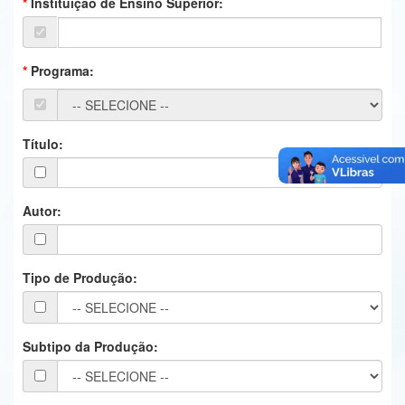
Instituição de Ensino Superior:
Ministério da Ciência, Tecnologia, Inovações e Comunicações
Ministério do Meio Ambiente
Programa:
Ministério do Turismo
Ministério do Desenvolvimento Regional
Título:
Controladoria-Geral da União
Ministério da Mulher, da Família e dos Direitos Humanos
Autor:
Secretaria-Geral
Tipo de Produção:
Secretaria de Governo
Gabinete de Segurança Institucional
Subtipo da Produção:
Advocacia-Geral da União
Banco Central do Brasil