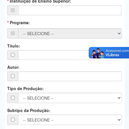
Instituição de Ensino Superior:
Ministério da Ciência, Tecnologia, Inovações e Comunicações
Ministério do Meio Ambiente
Programa:
Ministério do Turismo
Ministério do Desenvolvimento Regional
Título:
Controladoria-Geral da União
Ministério da Mulher, da Família e dos Direitos Humanos
Autor:
Secretaria-Geral
Tipo de Produção:
Secretaria de Governo
Gabinete de Segurança Institucional
Subtipo da Produção:
Advocacia-Geral da União
Banco Central do Brasil