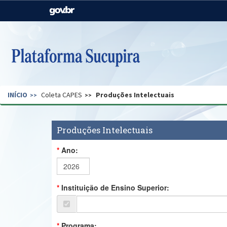
Casa Civil
Ministério da Justiça e
Segurança Pública
Ministério da Agricultura,
Ministério da Educação
Pecuária e Abastecimento
Ministério do Meio Ambiente
Ministério do Turismo
INÍCIO
Coleta CAPES
Produções Intelectuais
Secretaria de Governo
Gabinete de Segurança
Institucional
Produções Intelectuais
Ano:
Instituição de Ensino Superior:
Programa: