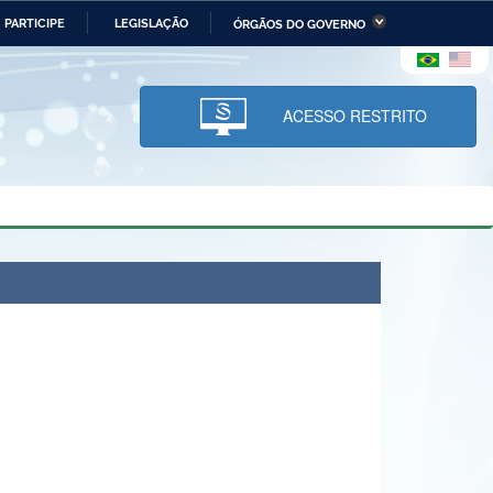
PARTICIPE
LEGISLAÇÃO
ÓRGÃOS DO GOVERNO
stério da Economia
Ministério da Infraestrutura
stério de Minas e Energia
Ministério da Ciência,
Tecnologia, Inovações e
ACESSO RESTRITO
Comunicações
tério da Mulher, da Família
Secretaria-Geral
s Direitos Humanos
lto