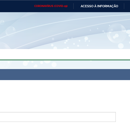
ACESSO À INFORMAÇÃO
CORONAVÍRUS (COVID-19)
Ministério da Defesa
Ministério das Relações
Mini
Exteriores
IR
PARA
O
CONTEÚDO
Ministério da Cidadania
Ministério da Saúde
Mini
Ministério do Desenvolvimento
Controladoria-Geral da União
Minis
Regional
e do
Advocacia-Geral da União
Banco Central do Brasil
Plana