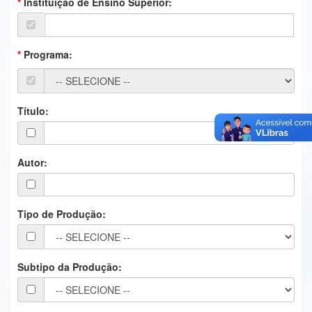
Instituição de Ensino Superior:
Ministério da Ciência, Tecnologia, Inovações e Comunicações
Ministério do Meio Ambiente
Programa:
Ministério do Turismo
Ministério do Desenvolvimento Regional
Título:
Controladoria-Geral da União
Ministério da Mulher, da Família e dos Direitos Humanos
Autor:
Secretaria-Geral
Tipo de Produção:
Secretaria de Governo
Gabinete de Segurança Institucional
Subtipo da Produção:
Advocacia-Geral da União
Banco Central do Brasil