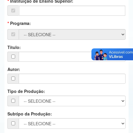
Instituição de Ensino Superior:
Ministério da Ciência, Tecnologia, Inovações e Comunicações
Ministério do Meio Ambiente
Programa:
Ministério do Turismo
Ministério do Desenvolvimento Regional
Título:
Controladoria-Geral da União
Ministério da Mulher, da Família e dos Direitos Humanos
Autor:
Secretaria-Geral
Tipo de Produção:
Secretaria de Governo
Gabinete de Segurança Institucional
Subtipo da Produção:
Advocacia-Geral da União
Banco Central do Brasil