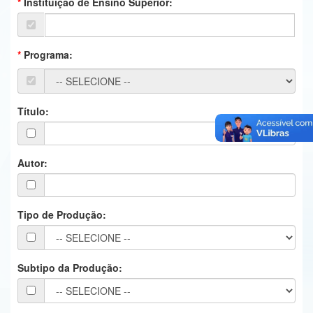
Instituição de Ensino Superior:
Ministério da Ciência, Tecnologia, Inovações e Comunicações
Ministério do Meio Ambiente
Programa:
Ministério do Turismo
Ministério do Desenvolvimento Regional
Título:
Controladoria-Geral da União
Ministério da Mulher, da Família e dos Direitos Humanos
Autor:
Secretaria-Geral
Tipo de Produção:
Secretaria de Governo
Gabinete de Segurança Institucional
Subtipo da Produção:
Advocacia-Geral da União
Banco Central do Brasil