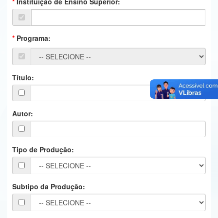
Instituição de Ensino Superior:
Ministério da Ciência, Tecnologia, Inovações e Comunicações
Ministério do Meio Ambiente
Programa:
Ministério do Turismo
Ministério do Desenvolvimento Regional
Título:
Controladoria-Geral da União
Ministério da Mulher, da Família e dos Direitos Humanos
Autor:
Secretaria-Geral
Tipo de Produção:
Secretaria de Governo
Gabinete de Segurança Institucional
Subtipo da Produção:
Advocacia-Geral da União
Banco Central do Brasil