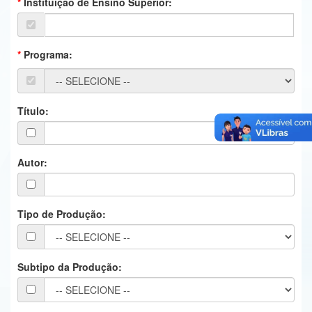
Instituição de Ensino Superior:
Ministério da Ciência, Tecnologia, Inovações e Comunicações
Ministério do Meio Ambiente
Programa:
Ministério do Turismo
Ministério do Desenvolvimento Regional
Título:
Controladoria-Geral da União
Ministério da Mulher, da Família e dos Direitos Humanos
Autor:
Secretaria-Geral
Tipo de Produção:
Secretaria de Governo
Gabinete de Segurança Institucional
Subtipo da Produção:
Advocacia-Geral da União
Banco Central do Brasil