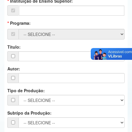
Instituição de Ensino Superior:
Ministério da Ciência, Tecnologia, Inovações e Comunicações
Ministério do Meio Ambiente
Programa:
Ministério do Turismo
Ministério do Desenvolvimento Regional
Título:
Controladoria-Geral da União
Ministério da Mulher, da Família e dos Direitos Humanos
Autor:
Secretaria-Geral
Tipo de Produção:
Secretaria de Governo
Gabinete de Segurança Institucional
Subtipo da Produção:
Advocacia-Geral da União
Banco Central do Brasil