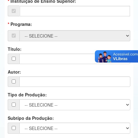
Instituição de Ensino Superior:
Ministério da Ciência, Tecnologia, Inovações e Comunicações
Ministério do Meio Ambiente
Programa:
Ministério do Turismo
Ministério do Desenvolvimento Regional
Título:
Controladoria-Geral da União
Ministério da Mulher, da Família e dos Direitos Humanos
Autor:
Secretaria-Geral
Tipo de Produção:
Secretaria de Governo
Gabinete de Segurança Institucional
Subtipo da Produção:
Advocacia-Geral da União
Banco Central do Brasil