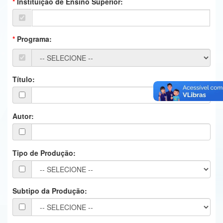
Instituição de Ensino Superior:
Ministério da Ciência, Tecnologia, Inovações e Comunicações
Ministério do Meio Ambiente
Programa:
Ministério do Turismo
Ministério do Desenvolvimento Regional
Título:
Controladoria-Geral da União
Ministério da Mulher, da Família e dos Direitos Humanos
Autor:
Secretaria-Geral
Tipo de Produção:
Secretaria de Governo
Gabinete de Segurança Institucional
Subtipo da Produção:
Advocacia-Geral da União
Banco Central do Brasil