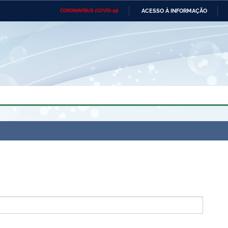
ACESSO À INFORMAÇÃO
CORONAVÍRUS (COVID-19)
Ministério da Defesa
Ministério das Relações
Mini
Exteriores
IR
PARA
O
CONTEÚDO
Ministério da Cidadania
Ministério da Saúde
Mini
Ministério do Desenvolvimento
Controladoria-Geral da União
Minis
Regional
e do
Advocacia-Geral da União
Banco Central do Brasil
Plana