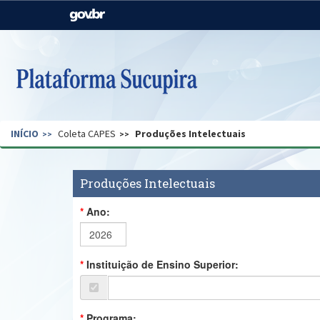
Casa Civil
Ministério da Justiça e
Segurança Pública
Ministério da Agricultura,
Ministério da Educação
Pecuária e Abastecimento
Ministério do Meio Ambiente
Ministério do Turismo
INÍCIO
Coleta CAPES
Produções Intelectuais
Secretaria de Governo
Gabinete de Segurança
Institucional
Produções Intelectuais
Ano:
Instituição de Ensino Superior:
Programa: