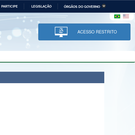
PARTICIPE
LEGISLAÇÃO
ÓRGÃOS DO GOVERNO
stério da Economia
Ministério da Infraestrutura
stério de Minas e Energia
Ministério da Ciência,
Tecnologia, Inovações e
ACESSO RESTRITO
Comunicações
tério da Mulher, da Família
Secretaria-Geral
s Direitos Humanos
lto