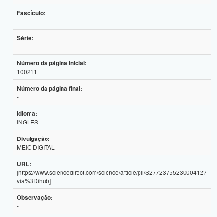
Fascículo:
-
Série:
-
Número da página inicial:
100211
Número da página final:
-
Idioma:
INGLES
Divulgação:
MEIO DIGITAL
URL:
[https://www.sciencedirect.com/science/article/pii/S2772375523000412?
via%3Dihub]
Observação:
-