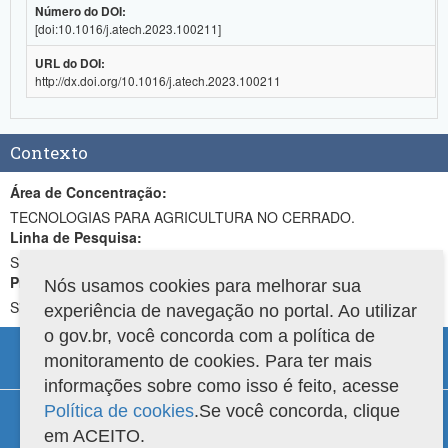
Número do DOI:
[doi:10.1016/j.atech.2023.100211]
URL do DOI:
http://dx.doi.org/10.1016/j.atech.2023.100211
Contexto
Área de Concentração:
TECNOLOGIAS PARA AGRICULTURA NO CERRADO.
Linha de Pesquisa:
SISTEMAS PRODUTIVOS NO CERRADO
Projeto de Pesquisa:
Nós usamos cookies para melhorar sua
Sistemas de produção de hortaliças
experiência de navegação no portal. Ao utilizar
o gov.br, você concorda com a política de
monitoramento de cookies. Para ter mais
informações sobre como isso é feito, acesse
Compatibilidade
Política de cookies
.Se você concorda, clique
em ACEITO.
Versão do sistema: 3.88.9
Copyright 2022 Capes. Todos os direitos reservados.