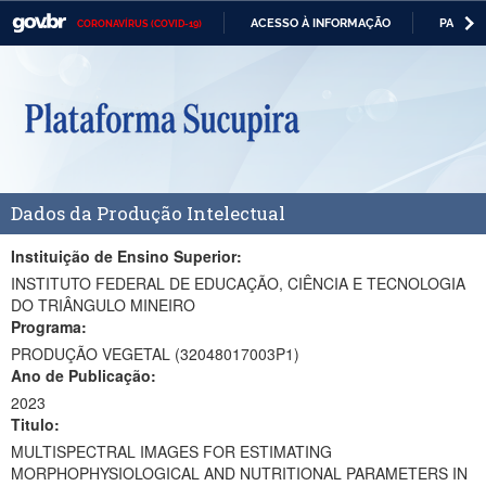
ACESSO À INFORMAÇÃO
PARTICI
CORONAVÍRUS (COVID-19)
Casa Civil
IR
PARA
Ministério da Justiça e Segurança Pública
O
CONTEÚDO
Ministério da Defesa
Ministério das Relações Exteriores
Dados da Produção Intelectual
Ministério da Economia
Ministério da Infraestrutura
Instituição de Ensino Superior:
INSTITUTO FEDERAL DE EDUCAÇÃO, CIÊNCIA E TECNOLOGIA
Ministério da Agricultura, Pecuária e Abastecimento
DO TRIÂNGULO MINEIRO
Programa:
Ministério da Educação
PRODUÇÃO VEGETAL (32048017003P1)
Ano de Publicação:
Ministério da Cidadania
2023
Titulo:
Ministério da Saúde
MULTISPECTRAL IMAGES FOR ESTIMATING
Ministério de Minas e Energia
MORPHOPHYSIOLOGICAL AND NUTRITIONAL PARAMETERS IN