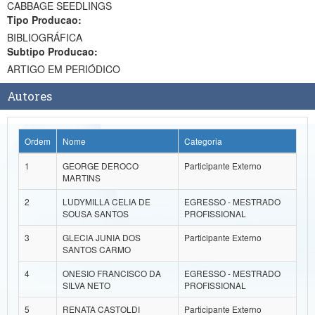
CABBAGE SEEDLINGS
Ministério da Ciência, Tecnologia, Inovações e Comunicações
Tipo Producao:
BIBLIOGRÁFICA
Ministério do Meio Ambiente
Subtipo Producao:
ARTIGO EM PERIÓDICO
Ministério do Turismo
Autores
Ministério do Desenvolvimento Regional
Controladoria-Geral da União
Ordem
Nome
Categoria
Ministério da Mulher, da Família e dos Direitos Humanos
1
GEORGE DEROCO
Participante Externo
MARTINS
Secretaria-Geral
2
LUDYMILLA CELIA DE
EGRESSO - MESTRADO
SOUSA SANTOS
PROFISSIONAL
Secretaria de Governo
3
GLECIA JUNIA DOS
Participante Externo
Gabinete de Segurança Institucional
SANTOS CARMO
Advocacia-Geral da União
4
ONESIO FRANCISCO DA
EGRESSO - MESTRADO
SILVA NETO
PROFISSIONAL
Banco Central do Brasil
5
RENATA CASTOLDI
Participante Externo