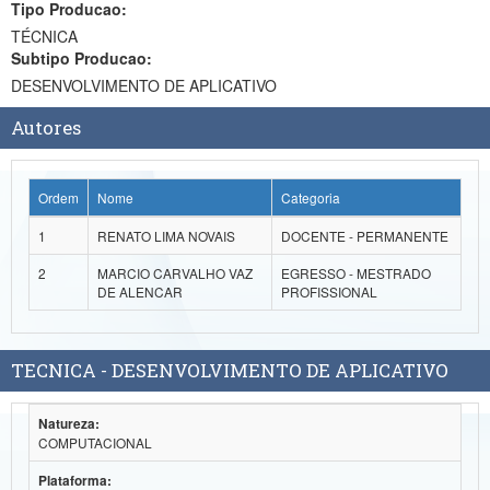
Tipo Producao:
Ministério da Ciência, Tecnologia, Inovações e Comunicações
TÉCNICA
Subtipo Producao:
Ministério do Meio Ambiente
DESENVOLVIMENTO DE APLICATIVO
Ministério do Turismo
Autores
Ministério do Desenvolvimento Regional
Ordem
Nome
Categoria
Controladoria-Geral da União
1
RENATO LIMA NOVAIS
DOCENTE - PERMANENTE
Ministério da Mulher, da Família e dos Direitos Humanos
2
MARCIO CARVALHO VAZ
EGRESSO - MESTRADO
Secretaria-Geral
DE ALENCAR
PROFISSIONAL
Secretaria de Governo
TECNICA - DESENVOLVIMENTO DE APLICATIVO
Gabinete de Segurança Institucional
Advocacia-Geral da União
Natureza:
COMPUTACIONAL
Banco Central do Brasil
Plataforma: