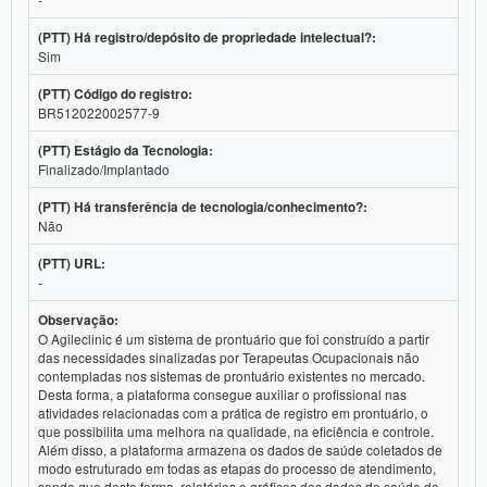
(PTT) Há registro/depósito de propriedade intelectual?:
Sim
(PTT) Código do registro:
BR512022002577-9
(PTT) Estágio da Tecnologia:
Finalizado/Implantado
(PTT) Há transferência de tecnologia/conhecimento?:
Não
(PTT) URL:
-
Observação:
O Agileclinic é um sistema de prontuário que foi construído a partir
das necessidades sinalizadas por Terapeutas Ocupacionais não
contempladas nos sistemas de prontuário existentes no mercado.
Desta forma, a plataforma consegue auxiliar o profissional nas
atividades relacionadas com a prática de registro em prontuário, o
que possibilita uma melhora na qualidade, na eficiência e controle.
Além disso, a plataforma armazena os dados de saúde coletados de
modo estruturado em todas as etapas do processo de atendimento,
sendo que desta forma, relatórios e gráficos dos dados de saúde do