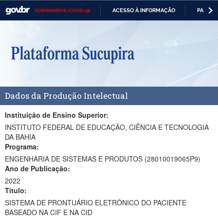
ACESSO À INFORMAÇÃO
PARTICI
CORONAVÍRUS (COVID-19)
Casa Civil
IR
PARA
Ministério da Justiça e Segurança Pública
O
CONTEÚDO
Ministério da Defesa
Ministério das Relações Exteriores
Dados da Produção Intelectual
Ministério da Economia
Ministério da Infraestrutura
Instituição de Ensino Superior:
INSTITUTO FEDERAL DE EDUCAÇÃO, CIÊNCIA E TECNOLOGIA
Ministério da Agricultura, Pecuária e Abastecimento
DA BAHIA
Programa:
Ministério da Educação
ENGENHARIA DE SISTEMAS E PRODUTOS (28010019065P9)
Ano de Publicação:
Ministério da Cidadania
2022
Titulo:
Ministério da Saúde
SISTEMA DE PRONTUÁRIO ELETRÔNICO DO PACIENTE
Ministério de Minas e Energia
BASEADO NA CIF E NA CID