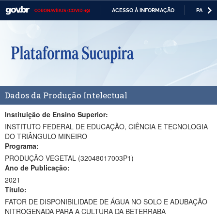
ACESSO À INFORMAÇÃO
PARTICI
CORONAVÍRUS (COVID-19)
Casa Civil
IR
PARA
Ministério da Justiça e Segurança Pública
O
CONTEÚDO
Ministério da Defesa
Ministério das Relações Exteriores
Dados da Produção Intelectual
Ministério da Economia
Ministério da Infraestrutura
Instituição de Ensino Superior:
INSTITUTO FEDERAL DE EDUCAÇÃO, CIÊNCIA E TECNOLOGIA
Ministério da Agricultura, Pecuária e Abastecimento
DO TRIÂNGULO MINEIRO
Programa:
Ministério da Educação
PRODUÇÃO VEGETAL (32048017003P1)
Ano de Publicação:
Ministério da Cidadania
2021
Titulo:
Ministério da Saúde
FATOR DE DISPONIBILIDADE DE ÁGUA NO SOLO E ADUBAÇÃO
Ministério de Minas e Energia
NITROGENADA PARA A CULTURA DA BETERRABA