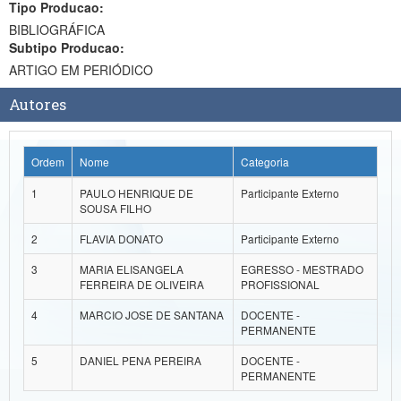
Tipo Producao:
Ministério da Ciência, Tecnologia, Inovações e Comunicações
BIBLIOGRÁFICA
Subtipo Producao:
Ministério do Meio Ambiente
ARTIGO EM PERIÓDICO
Ministério do Turismo
Autores
Ministério do Desenvolvimento Regional
Ordem
Nome
Categoria
Controladoria-Geral da União
1
PAULO HENRIQUE DE
Participante Externo
Ministério da Mulher, da Família e dos Direitos Humanos
SOUSA FILHO
Secretaria-Geral
2
FLAVIA DONATO
Participante Externo
3
MARIA ELISANGELA
EGRESSO - MESTRADO
Secretaria de Governo
FERREIRA DE OLIVEIRA
PROFISSIONAL
Gabinete de Segurança Institucional
4
MARCIO JOSE DE SANTANA
DOCENTE -
PERMANENTE
Advocacia-Geral da União
5
DANIEL PENA PEREIRA
DOCENTE -
PERMANENTE
Banco Central do Brasil