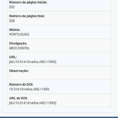
Número da página inicial:
222
Número da página final:
228
Idioma:
PORTUGUES
Divulgação:
MEIO DIGITAL
URL:
[doi:10.31413/nativa.v9i2.11693]
Observação:
-
Número do DOI:
10.31413/nativa.v9i2.11693
URL do DOI:
[doi:10.31413/nativa.v9i2.11693]