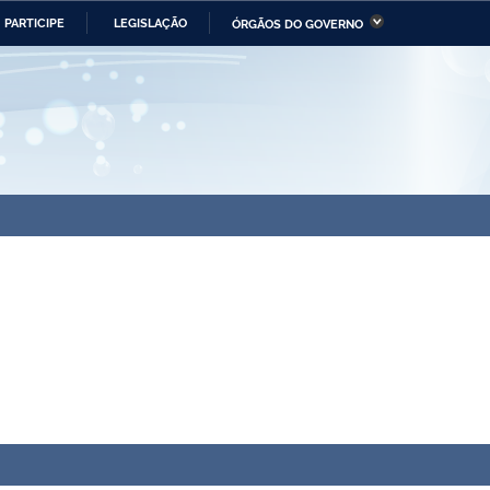
PARTICIPE
LEGISLAÇÃO
ÓRGÃOS DO GOVERNO
stério da Economia
Ministério da Infraestrutura
stério de Minas e Energia
Ministério da Ciência,
Tecnologia, Inovações e
Comunicações
tério da Mulher, da Família
Secretaria-Geral
s Direitos Humanos
lto