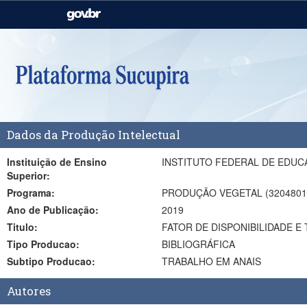
Casa Civil
Ministério da Justiça e
Segurança Pública
Ministério da Agricultura,
Ministério da Educação
Pecuária e Abastecimento
Ministério do Meio Ambiente
Ministério do Turismo
Dados da Produção Intelectual
Secretaria de Governo
Gabinete de Segurança
Institucional
Instituição de Ensino
INSTITUTO FEDERAL DE EDUC
Superior:
Programa:
PRODUÇÃO VEGETAL (3204801
Ano de Publicação:
2019
Titulo:
FATOR DE DISPONIBILIDADE 
Tipo Producao:
BIBLIOGRÁFICA
Subtipo Producao:
TRABALHO EM ANAIS
Autores