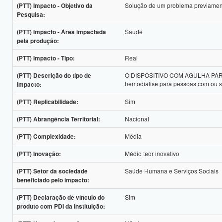
Solução de um problema previament
(PTT) Impacto - Objetivo da
Pesquisa:
Saúde
(PTT) Impacto - Área impactada
pela produção:
Real
(PTT) Impacto - Tipo:
O DISPOSITIVO COM AGULHA PARA FÍ
(PTT) Descrição do tipo de
hemodiálise para pessoas com ou se
Impacto:
Sim
(PTT) Replicabilidade:
Nacional
(PTT) Abrangência Territorial:
Média
(PTT) Complexidade:
Médio teor inovativo
(PTT) Inovação:
Saúde Humana e Serviços Sociais
(PTT) Setor da sociedade
beneficiado pelo impacto:
Sim
(PTT) Declaração de vínculo do
produto com PDI da Instituição: