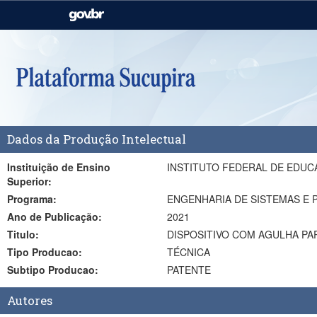
Casa Civil
Ministério da Justiça e
Segurança Pública
Ministério da Agricultura,
Ministério da Educação
Pecuária e Abastecimento
Ministério do Meio Ambiente
Ministério do Turismo
Dados da Produção Intelectual
Secretaria de Governo
Gabinete de Segurança
Institucional
Instituição de Ensino
INSTITUTO FEDERAL DE EDUCA
Superior:
Programa:
ENGENHARIA DE SISTEMAS E 
Ano de Publicação:
2021
Titulo:
DISPOSITIVO COM AGULHA PA
Tipo Producao:
TÉCNICA
Subtipo Producao:
PATENTE
Autores