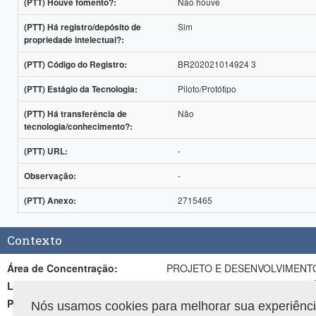
Não houve
(PTT) Houve fomento?:
Sim
(PTT) Há registro/depósito de
propriedade intelectual?:
BR202021014924 3
(PTT) Código do Registro:
Piloto/Protótipo
(PTT) Estágio da Tecnologia:
Não
(PTT) Há transferência de
tecnologia/conhecimento?:
-
(PTT) URL:
-
Observação:
2715465
(PTT) Anexo:
Contexto
Área de Concentração:
PROJETO E DESENVOLVIMENTO
Linha de Pesquisa:
SISTEMAS E PRODUTOS BIOM
Projeto de Pesquisa:
Desenvolvimento de Sistemas e 
Nós usamos cookies para melhorar sua experiência 