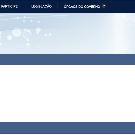
PARTICIPE
LEGISLAÇÃO
ÓRGÃOS DO GOVERNO
stério da Economia
Ministério da Infraestrutura
stério de Minas e Energia
Ministério da Ciência,
Tecnologia, Inovações e
Comunicações
tério da Mulher, da Família
Secretaria-Geral
s Direitos Humanos
lto