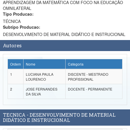
APRENDIZAGEM DA MATEMÁTICA COM FOCO NA EDUCAÇÃO
Ministério da Ciência, Tecnologia, Inovações e Comunicações
OMNILATERAL
Tipo Producao:
Ministério do Meio Ambiente
TÉCNICA
Subtipo Producao:
Ministério do Turismo
DESENVOLVIMENTO DE MATERIAL DIDÁTICO E INSTRUCIONAL
Ministério do Desenvolvimento Regional
Autores
Controladoria-Geral da União
Ordem
Nome
Categoria
Ministério da Mulher, da Família e dos Direitos Humanos
1
LUCIANA PAULA
DISCENTE - MESTRADO
Secretaria-Geral
LOURENCO
PROFISSIONAL
Secretaria de Governo
2
JOSE FERNANDES
DOCENTE - PERMANENTE
DA SILVA
Gabinete de Segurança Institucional
Advocacia-Geral da União
TECNICA - DESENVOLVIMENTO DE MATERIAL
DIDÁTICO E INSTRUCIONAL
Banco Central do Brasil