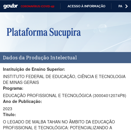
ACESSO À INFORMAÇÃO
PARTICI
CORONAVÍRUS (COVID-19)
Casa Civil
IR
PARA
Ministério da Justiça e Segurança Pública
O
CONTEÚDO
Ministério da Defesa
Ministério das Relações Exteriores
Dados da Produção Intelectual
Ministério da Economia
Ministério da Infraestrutura
Instituição de Ensino Superior:
INSTITUTO FEDERAL DE EDUCAÇÃO, CIÊNCIA E TECNOLOGIA
Ministério da Agricultura, Pecuária e Abastecimento
DE MINAS GERAIS
Programa:
Ministério da Educação
EDUCAÇÃO PROFISSIONAL E TECNOLÓGICA (30004012074P8)
Ano de Publicação:
Ministério da Cidadania
2023
Titulo:
Ministério da Saúde
O LEGADO DE MALBA TAHAN NO ÂMBITO DA EDUCAÇÃO
Ministério de Minas e Energia
PROFISSIONAL E TECNOLÓGICA: POTENCIALIZANDO A