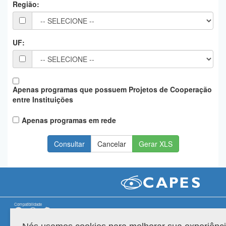
Região:
Planalto
UF:
Apenas programas que possuem Projetos de Cooperação
entre Instituições
Apenas programas em rede
Gerar XLS
Compatibilidade
Versão do sistema: 3.88.9
Copyright 2022 Capes. Todos os direitos reservados.