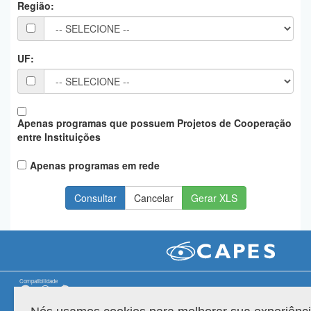
Região:
Planalto
UF:
Apenas programas que possuem Projetos de Cooperação
entre Instituições
Apenas programas em rede
Gerar XLS
Compatibilidade
Versão do sistema: 3.88.9
Copyright 2022 Capes. Todos os direitos reservados.