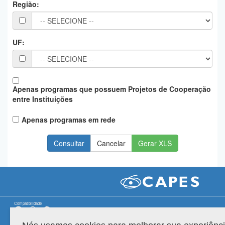
Região:
Planalto
UF:
Apenas programas que possuem Projetos de Cooperação
entre Instituições
Apenas programas em rede
Gerar XLS
Compatibilidade
Versão do sistema: 3.88.9
Copyright 2022 Capes. Todos os direitos reservados.